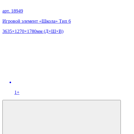
арт. 18949
Игровой элемент «Школа» Тип 6
3635×1270×1780мм (Д×Ш×В)
1+