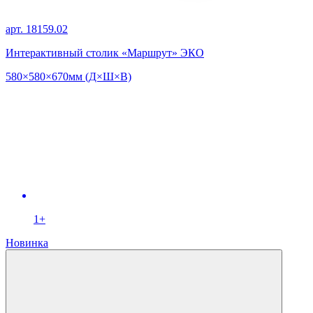
арт. 18159.02
Интерактивный столик «Маршрут» ЭКО
580×580×670мм (Д×Ш×В)
1+
Новинка