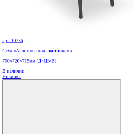
арт. 10736
Стул «Аэлита» с подлокотниками
700×720×715мм (Д×Ш×В)
В наличии
Новинка