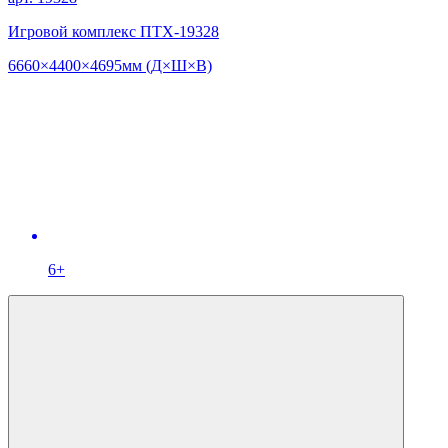
Игровой комплекс ПТХ-19328
6660×4400×4695мм (Д×Ш×В)
6+