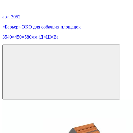
арт. 3052
«Барьер» ЭКО для собачьих площадок
3540×450×580мм (Д×Ш×В)