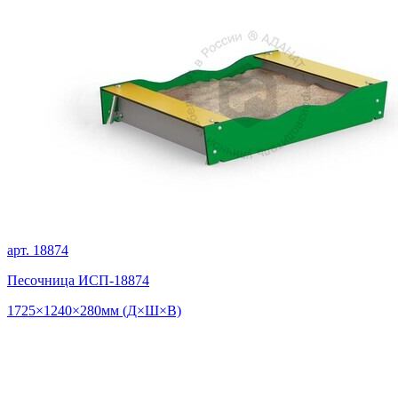
арт. 18874
Песочница ИСП-18874
1725×1240×280мм (Д×Ш×В)