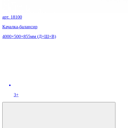
арт. 18100
Качалка-балансир
4000×500×855мм (Д×Ш×В)
3+