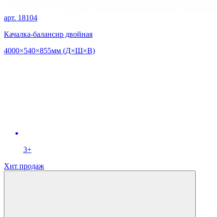
арт. 18104
Качалка-балансир двойная
4000×540×855мм (Д×Ш×В)
3+
Хит продаж