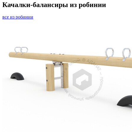
Качалки-балансиры из робинии
все
из робинии