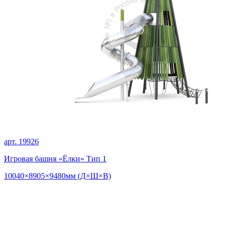
арт. 19926
Игровая башня «Ёлки» Тип 1
10040×8905×9480мм (Д×Ш×В)