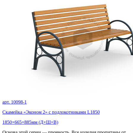
арт. 10098-1
Скамейка «Эконом 2» с подлокотниками L1850
1850×665×885мм (Д×Ш×В)
Основа этой серии — прочность. Все изделия пропитаны от