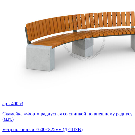
арт. 40053
Скамейка «Форт» радиусная со спинкой по внешнему радиусу
(м.п.)
метр погонный ×600×825мм (Д×Ш×В)