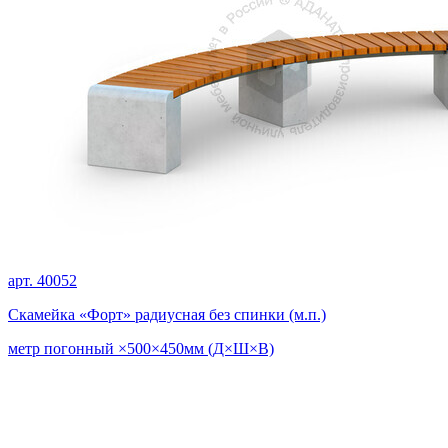
арт. 40052
Скамейка «Форт» радиусная без спинки (м.п.)
метр погонный ×500×450мм (Д×Ш×В)