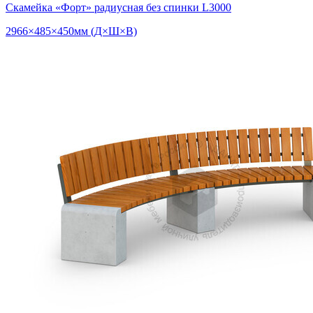
Скамейка «Форт» радиусная без спинки L3000
2966×485×450мм (Д×Ш×В)