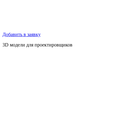
Доступные опции
Цвет металла:
RAL 7016
Выбрать
Артикул:
10022-1
Информация о товаре
Длина
700 мм
Ширина
755 мм
Высота
840 мм
Тип крепления
анкерное
Вес
45 кг
Фото
Чертёж
3D модели
Скачать 2D чертёж