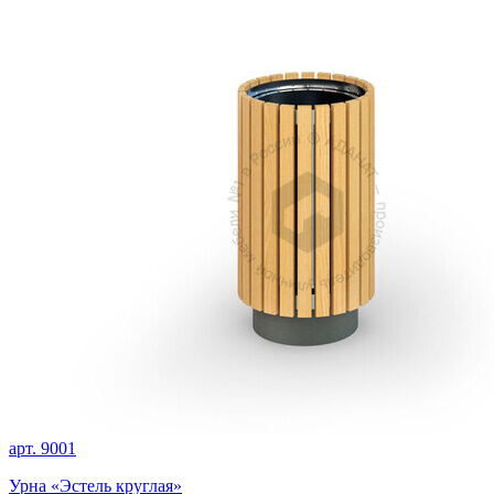
арт. 9001
Урна «Эстель круглая»