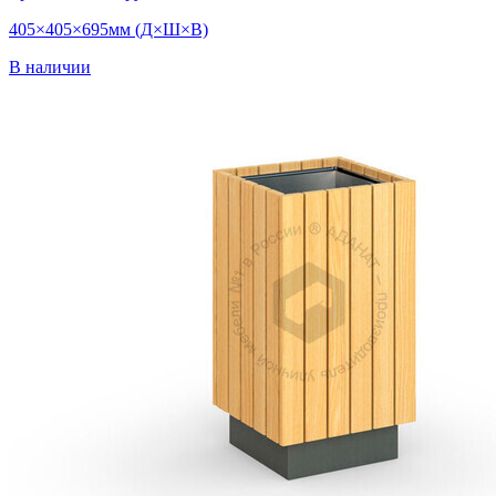
405×405×695мм (Д×Ш×В)
В наличии