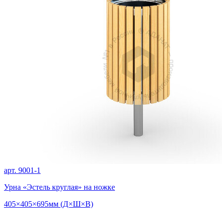
арт. 9001-1
Урна «Эстель круглая» на ножке
405×405×695мм (Д×Ш×В)