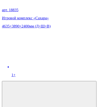
арт. 18835
Игровой комплекс «Сахара»
4635×3890×2400мм (Д×Ш×В)
1+