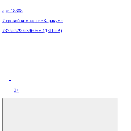
арт. 18808
Игровой комплекс «Каракум»
7375×5790×3960мм (Д×Ш×В)
3+