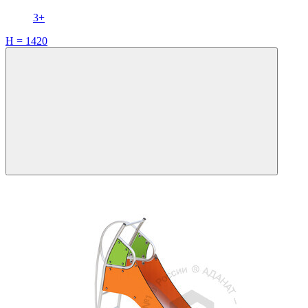
3+
H = 1420