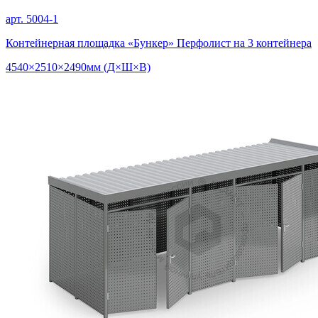
арт. 5004-1
Контейнерная площадка «Бункер» Перфолист на 3 контейнера
4540×2510×2490мм (Д×Ш×В)