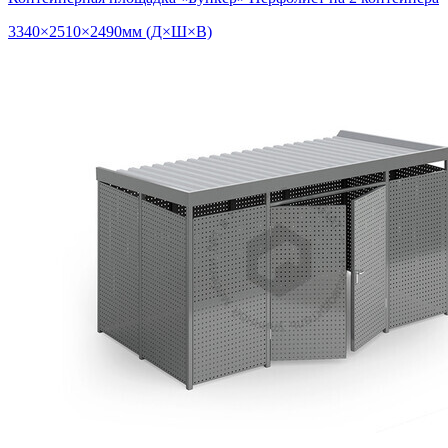
3340×2510×2490мм (Д×Ш×В)